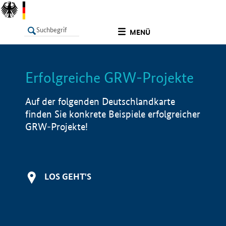
undefined
MENÜ
Erfolgreiche GRW-Projekte
LISTE
Filter
Info
Auf der folgenden Deutschlandkarte
finden Sie konkrete Beispiele erfolgreicher
GRW-Projekte!
LOS GEHT'S