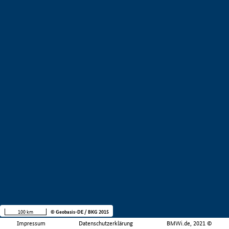
100 km
© Geobasis-DE / BKG 2015
Impressum
Datenschutzerklärung
BMWi.de, 2021 ©