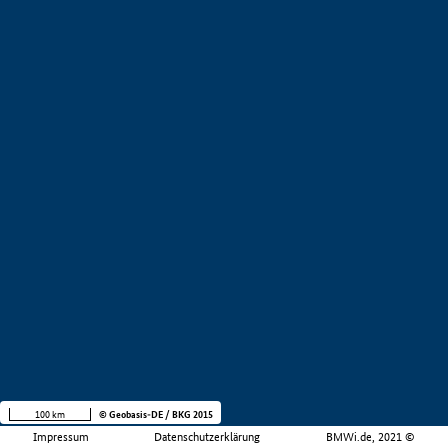
100 km
© Geobasis-DE / BKG 2015
Impressum
Datenschutzerklärung
BMWi.de, 2021 ©