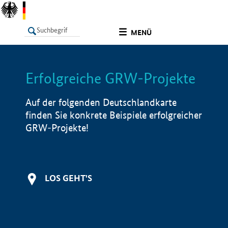
undefined
MENÜ
Erfolgreiche GRW-Projekte
LISTE
Filter
Info
Auf der folgenden Deutschlandkarte
finden Sie konkrete Beispiele erfolgreicher
GRW-Projekte!
LOS GEHT'S