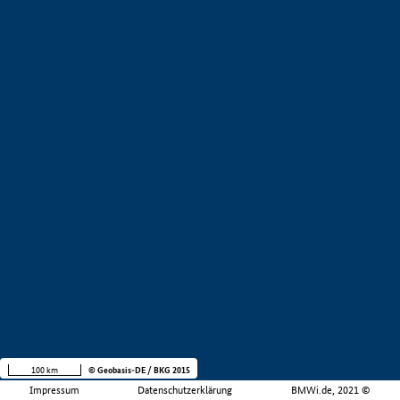
100 km
© Geobasis-DE / BKG 2015
Impressum
Datenschutzerklärung
BMWi.de, 2021 ©