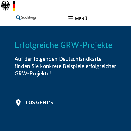
undefined
MENÜ
Erfolgreiche GRW-Projekte
LISTE
Filter
Info
Auf der folgenden Deutschlandkarte
finden Sie konkrete Beispiele erfolgreicher
GRW-Projekte!
LOS GEHT'S