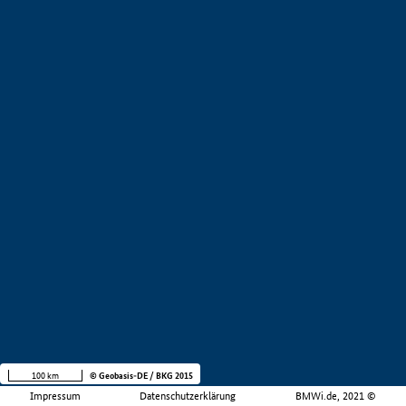
100 km
© Geobasis-DE / BKG 2015
Impressum
Datenschutzerklärung
BMWi.de, 2021 ©