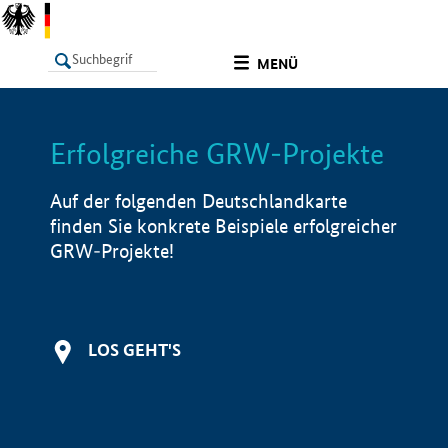
undefined
MENÜ
Erfolgreiche GRW-Projekte
LISTE
Filter
Info
Auf der folgenden Deutschlandkarte
finden Sie konkrete Beispiele erfolgreicher
GRW-Projekte!
LOS GEHT'S