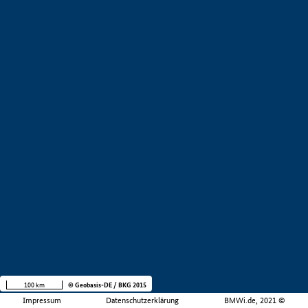
100 km
© Geobasis-DE / BKG 2015
Impressum
Datenschutzerklärung
BMWi.de, 2021 ©