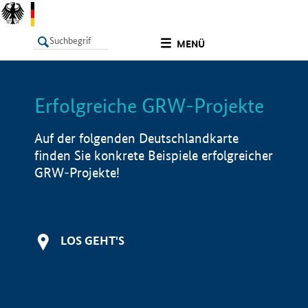
undefined
MENÜ
Erfolgreiche GRW-Projekte
LISTE
Filter
Info
Auf der folgenden Deutschlandkarte
finden Sie konkrete Beispiele erfolgreicher
GRW-Projekte!
LOS GEHT'S