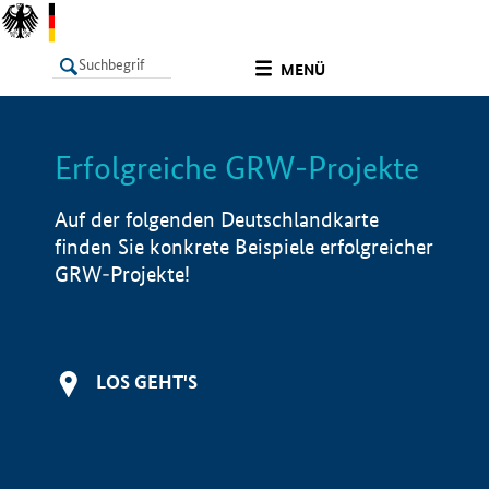
undefined
MENÜ
Erfolgreiche GRW-Projekte
LISTE
Filter
Info
Auf der folgenden Deutschlandkarte
finden Sie konkrete Beispiele erfolgreicher
GRW-Projekte!
LOS GEHT'S