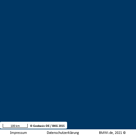
100 km
© Geobasis-DE / BKG 2015
Impressum
Datenschutzerklärung
BMWi.de, 2021 ©