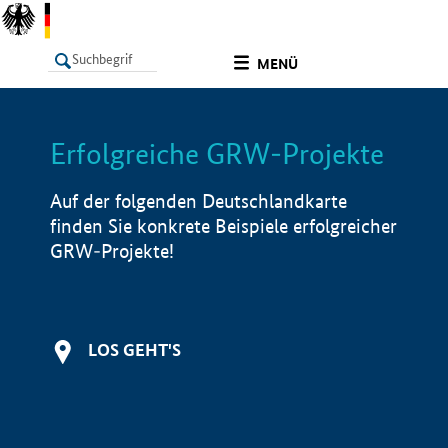
undefined
MENÜ
Erfolgreiche GRW-Projekte
LISTE
Filter
Info
Auf der folgenden Deutschlandkarte
finden Sie konkrete Beispiele erfolgreicher
GRW-Projekte!
LOS GEHT'S