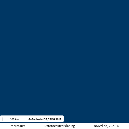
100 km
© Geobasis-DE / BKG 2015
Impressum
Datenschutzerklärung
BMWi.de, 2021 ©