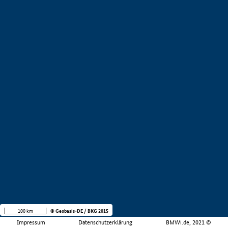
100 km
© Geobasis-DE / BKG 2015
Impressum
Datenschutzerklärung
BMWi.de, 2021 ©