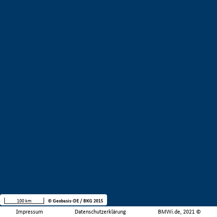
100 km
© Geobasis-DE / BKG 2015
Impressum
Datenschutzerklärung
BMWi.de, 2021 ©