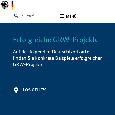
undefined
MENÜ
Erfolgreiche GRW-Projekte
LISTE
Filter
Info
Auf der folgenden Deutschlandkarte
finden Sie konkrete Beispiele erfolgreicher
GRW-Projekte!
LOS GEHT'S