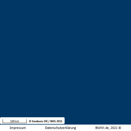
100 km
© Geobasis-DE / BKG 2015
Impressum
Datenschutzerklärung
BMWi.de, 2021 ©