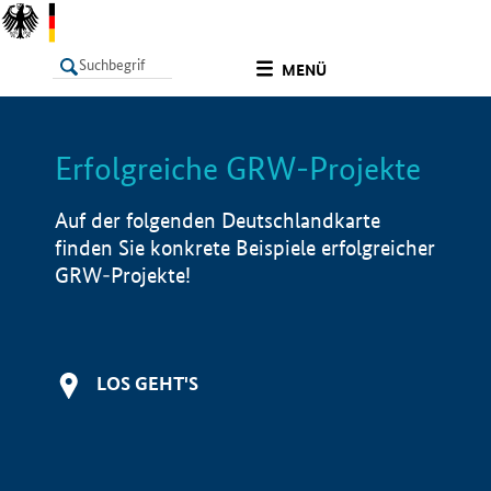
undefined
MENÜ
Erfolgreiche GRW-Projekte
LISTE
Filter
Info
Auf der folgenden Deutschlandkarte
finden Sie konkrete Beispiele erfolgreicher
GRW-Projekte!
LOS GEHT'S