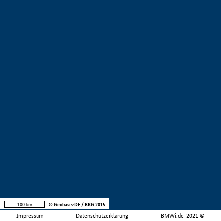
100 km
© Geobasis-DE / BKG 2015
Impressum
Datenschutzerklärung
BMWi.de, 2021 ©