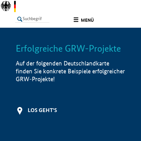
undefined
MENÜ
Erfolgreiche GRW-Projekte
LISTE
Filter
Info
Auf der folgenden Deutschlandkarte
finden Sie konkrete Beispiele erfolgreicher
GRW-Projekte!
LOS GEHT'S