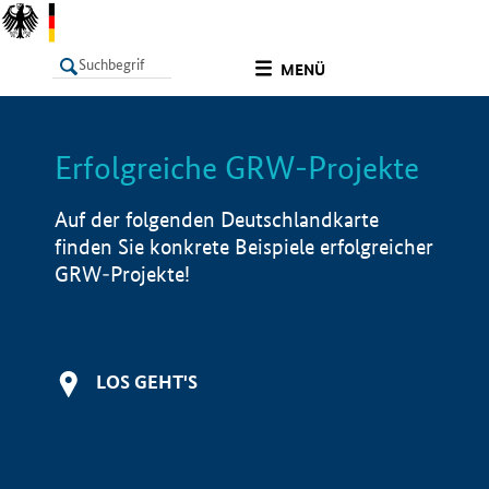
undefined
MENÜ
Erfolgreiche GRW-Projekte
LISTE
Filter
Info
Auf der folgenden Deutschlandkarte
finden Sie konkrete Beispiele erfolgreicher
GRW-Projekte!
LOS GEHT'S