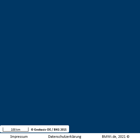
100 km
© Geobasis-DE / BKG 2015
Impressum
Datenschutzerklärung
BMWi.de, 2021 ©