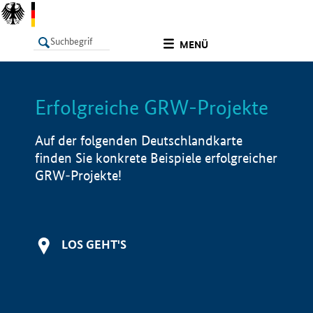
undefined
MENÜ
Erfolgreiche GRW-Projekte
LISTE
Filter
Info
Auf der folgenden Deutschlandkarte
finden Sie konkrete Beispiele erfolgreicher
GRW-Projekte!
LOS GEHT'S