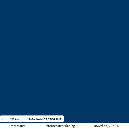
100 km
© Geobasis-DE / BKG 2015
Impressum
Datenschutzerklärung
BMWi.de, 2021 ©