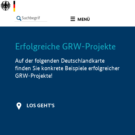
undefined
MENÜ
Erfolgreiche GRW-Projekte
LISTE
Filter
Info
Auf der folgenden Deutschlandkarte
finden Sie konkrete Beispiele erfolgreicher
GRW-Projekte!
LOS GEHT'S