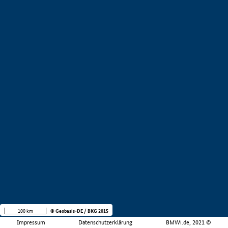
100 km
© Geobasis-DE / BKG 2015
Impressum
Datenschutzerklärung
BMWi.de, 2021 ©