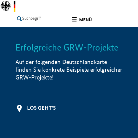
undefined
MENÜ
Erfolgreiche GRW-Projekte
LISTE
Filter
Info
Auf der folgenden Deutschlandkarte
finden Sie konkrete Beispiele erfolgreicher
GRW-Projekte!
LOS GEHT'S