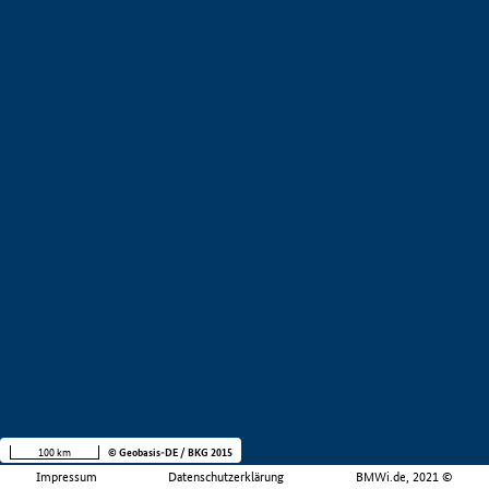
100 km
© Geobasis-DE / BKG 2015
Impressum
Datenschutzerklärung
BMWi.de, 2021 ©