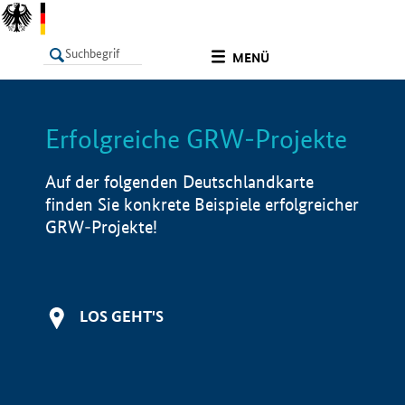
undefined
MENÜ
Erfolgreiche GRW-Projekte
LISTE
Filter
Info
Auf der folgenden Deutschlandkarte
finden Sie konkrete Beispiele erfolgreicher
GRW-Projekte!
LOS GEHT'S