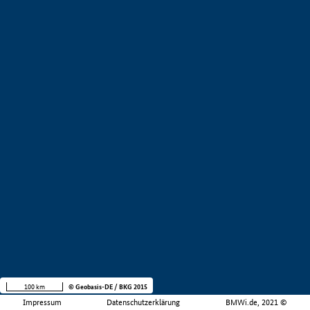
100 km
© Geobasis-DE / BKG 2015
Impressum
Datenschutzerklärung
BMWi.de, 2021 ©