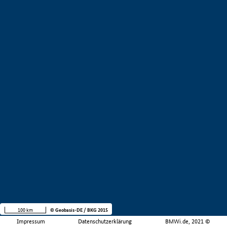
100 km
© Geobasis-DE / BKG 2015
Impressum
Datenschutzerklärung
BMWi.de, 2021 ©