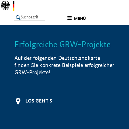
undefined
MENÜ
Erfolgreiche GRW-Projekte
LISTE
Filter
Info
Auf der folgenden Deutschlandkarte
finden Sie konkrete Beispiele erfolgreicher
GRW-Projekte!
LOS GEHT'S