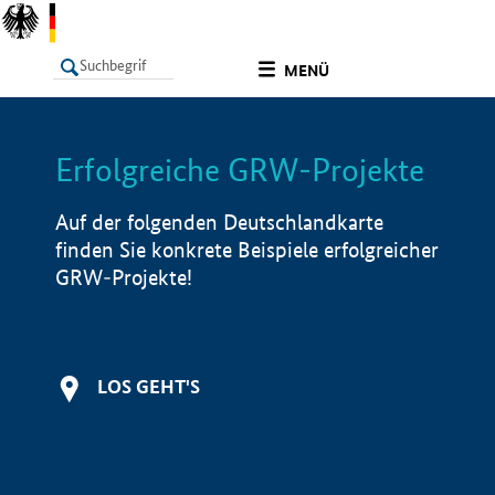
undefined
MENÜ
Erfolgreiche GRW-Projekte
LISTE
Filter
Info
Auf der folgenden Deutschlandkarte
finden Sie konkrete Beispiele erfolgreicher
GRW-Projekte!
LOS GEHT'S