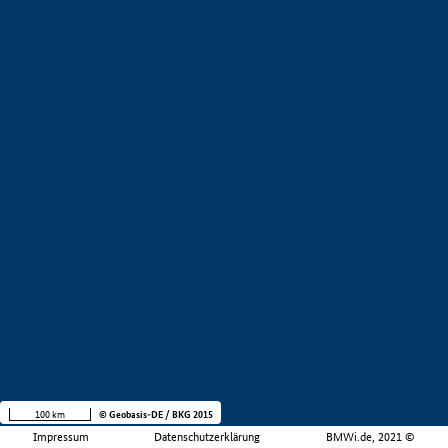
100 km
© Geobasis-DE / BKG 2015
Impressum
Datenschutzerklärung
BMWi.de, 2021 ©