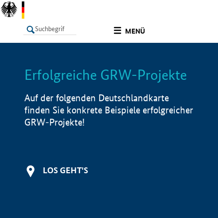
undefined
MENÜ
Erfolgreiche GRW-Projekte
LISTE
Filter
Info
Auf der folgenden Deutschlandkarte
finden Sie konkrete Beispiele erfolgreicher
GRW-Projekte!
LOS GEHT'S