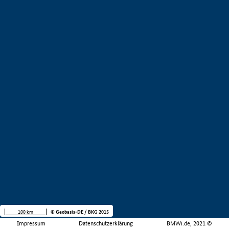
100 km
© Geobasis-DE / BKG 2015
Impressum
Datenschutzerklärung
BMWi.de, 2021 ©