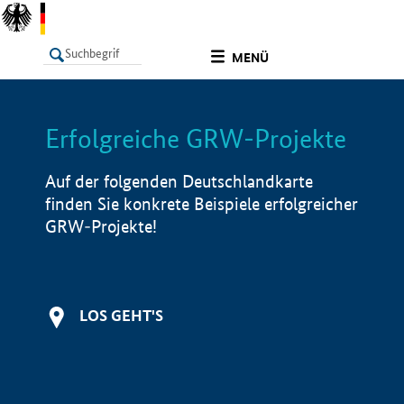
undefined
MENÜ
Erfolgreiche GRW-Projekte
LISTE
Filter
Info
Auf der folgenden Deutschlandkarte
finden Sie konkrete Beispiele erfolgreicher
GRW-Projekte!
LOS GEHT'S