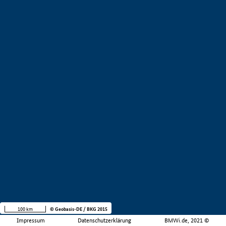
100 km
© Geobasis-DE / BKG 2015
Impressum
Datenschutzerklärung
BMWi.de, 2021 ©