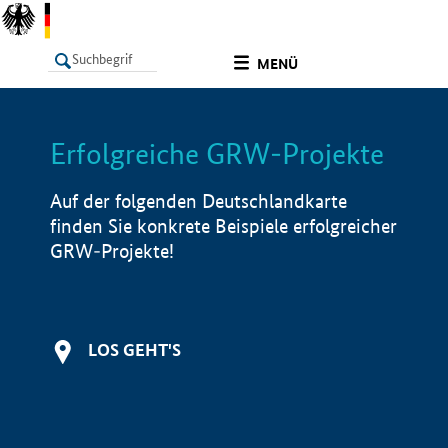
undefined
MENÜ
Erfolgreiche GRW-Projekte
LISTE
Filter
Info
Auf der folgenden Deutschlandkarte
finden Sie konkrete Beispiele erfolgreicher
GRW-Projekte!
LOS GEHT'S