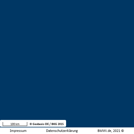
100 km
© Geobasis-DE / BKG 2015
Impressum
Datenschutzerklärung
BMWi.de, 2021 ©