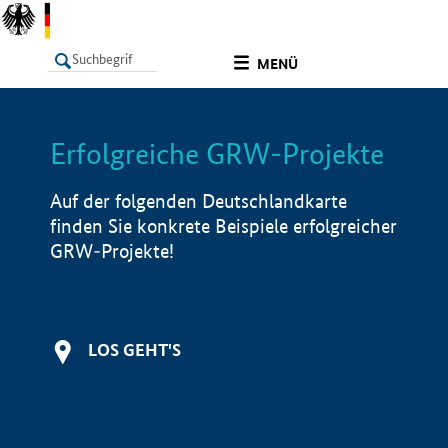
undefined
MENÜ
Erfolgreiche GRW-Projekte
LISTE
Filter
Info
Auf der folgenden Deutschlandkarte
finden Sie konkrete Beispiele erfolgreicher
GRW-Projekte!
LOS GEHT'S