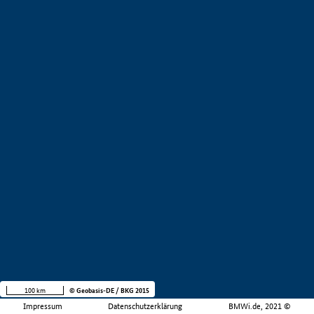
100 km
© Geobasis-DE / BKG 2015
Impressum
Datenschutzerklärung
BMWi.de, 2021 ©