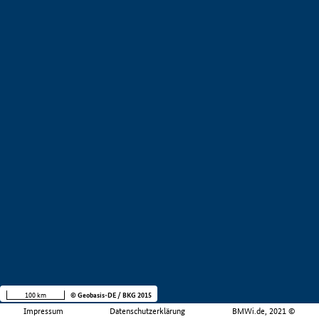
100 km
© Geobasis-DE / BKG 2015
Impressum
Datenschutzerklärung
BMWi.de, 2021 ©