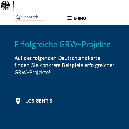
undefined
MENÜ
Erfolgreiche GRW-Projekte
LISTE
Filter
Info
Auf der folgenden Deutschlandkarte
finden Sie konkrete Beispiele erfolgreicher
GRW-Projekte!
LOS GEHT'S