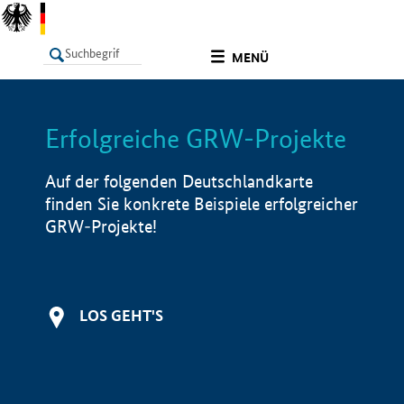
undefined
MENÜ
Erfolgreiche GRW-Projekte
LISTE
Filter
Info
Auf der folgenden Deutschlandkarte
finden Sie konkrete Beispiele erfolgreicher
GRW-Projekte!
LOS GEHT'S