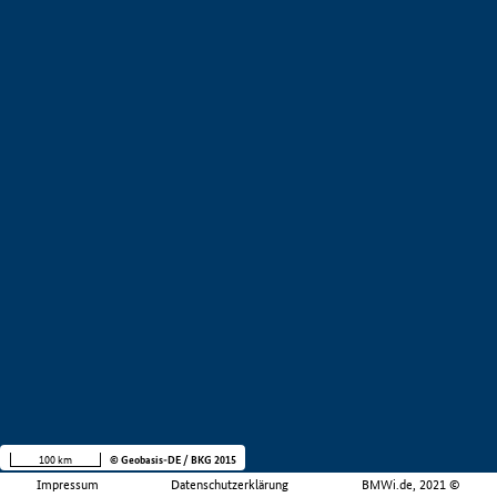
100 km
© Geobasis-DE / BKG 2015
Impressum
Datenschutzerklärung
BMWi.de, 2021 ©