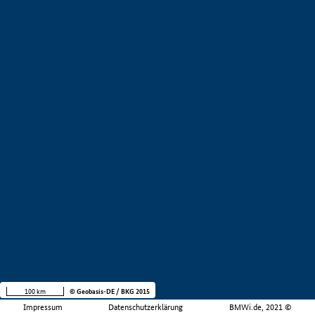
100 km
© Geobasis-DE / BKG 2015
Impressum
Datenschutzerklärung
BMWi.de, 2021 ©