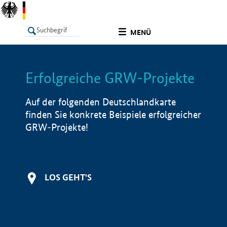
undefined
MENÜ
Erfolgreiche GRW-Projekte
LISTE
Filter
Info
Auf der folgenden Deutschlandkarte
finden Sie konkrete Beispiele erfolgreicher
GRW-Projekte!
LOS GEHT'S