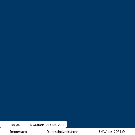
100 km
© Geobasis-DE / BKG 2015
Impressum
Datenschutzerklärung
BMWi.de, 2021 ©