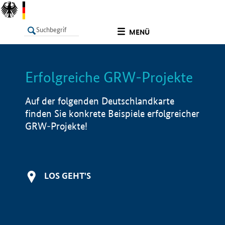
undefined
MENÜ
Erfolgreiche GRW-Projekte
LISTE
Filter
Info
Auf der folgenden Deutschlandkarte
finden Sie konkrete Beispiele erfolgreicher
GRW-Projekte!
LOS GEHT'S