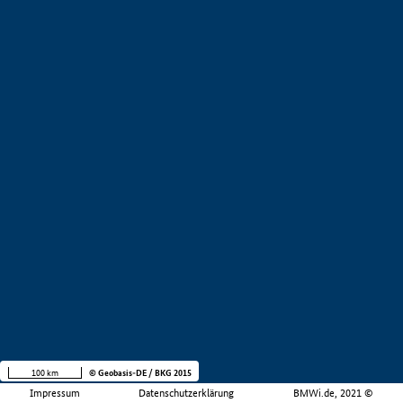
100 km
© Geobasis-DE / BKG 2015
Impressum
Datenschutzerklärung
BMWi.de, 2021 ©