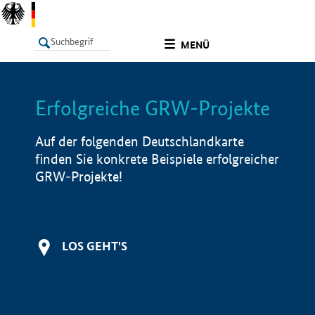
undefined
MENÜ
Erfolgreiche GRW-Projekte
LISTE
Filter
Info
Auf der folgenden Deutschlandkarte
finden Sie konkrete Beispiele erfolgreicher
GRW-Projekte!
LOS GEHT'S