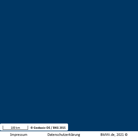
100 km
© Geobasis-DE / BKG 2015
Impressum
Datenschutzerklärung
BMWi.de, 2021 ©