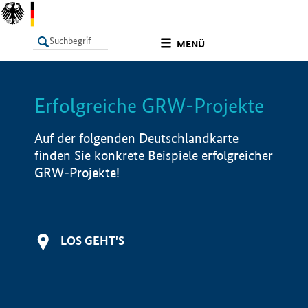
undefined
MENÜ
Erfolgreiche GRW-Projekte
LISTE
Filter
Info
Auf der folgenden Deutschlandkarte
finden Sie konkrete Beispiele erfolgreicher
GRW-Projekte!
LOS GEHT'S