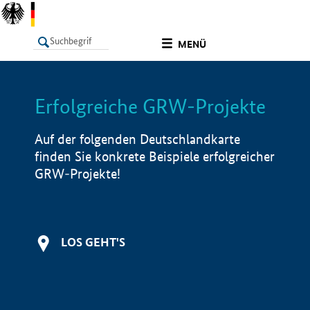
undefined
MENÜ
Erfolgreiche GRW-Projekte
LISTE
Filter
Info
Auf der folgenden Deutschlandkarte
finden Sie konkrete Beispiele erfolgreicher
GRW-Projekte!
LOS GEHT'S