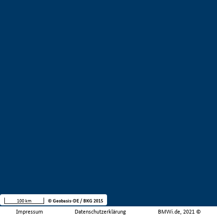
100 km
© Geobasis-DE / BKG 2015
Impressum
Datenschutzerklärung
BMWi.de, 2021 ©