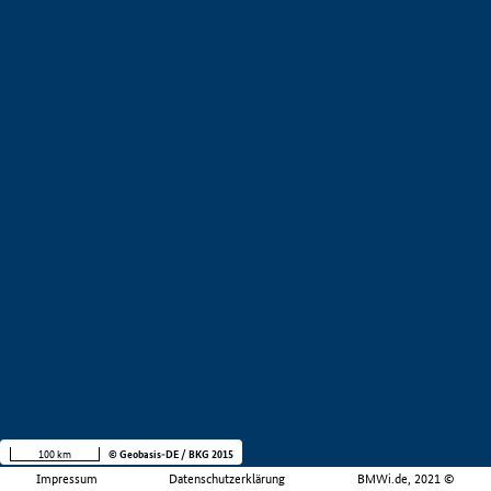
100 km
© Geobasis-DE / BKG 2015
Impressum
Datenschutzerklärung
BMWi.de, 2021 ©