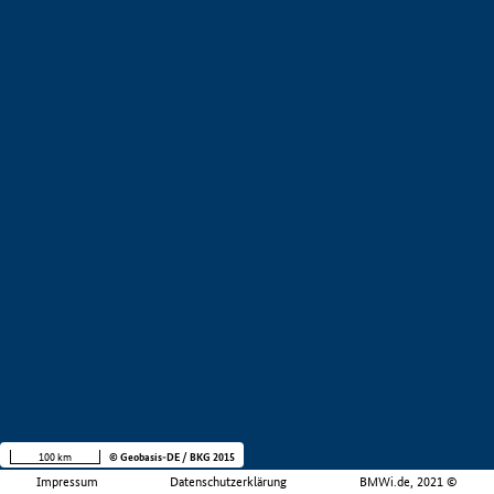
100 km
© Geobasis-DE / BKG 2015
Impressum
Datenschutzerklärung
BMWi.de, 2021 ©