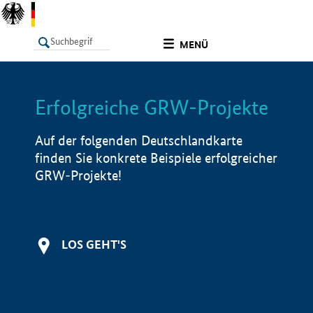
undefined
MENÜ
Erfolgreiche GRW-Projekte
LISTE
Filter
Info
Auf der folgenden Deutschlandkarte
finden Sie konkrete Beispiele erfolgreicher
GRW-Projekte!
LOS GEHT'S