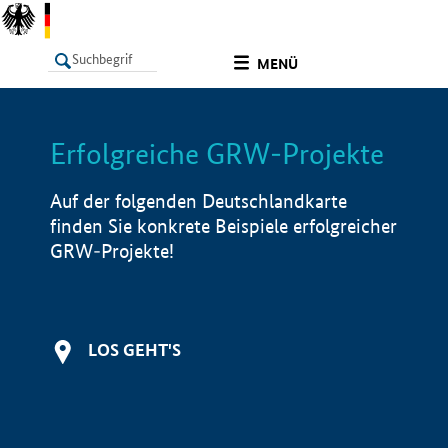
undefined
MENÜ
Erfolgreiche GRW-Projekte
LISTE
Filter
Info
Auf der folgenden Deutschlandkarte
finden Sie konkrete Beispiele erfolgreicher
GRW-Projekte!
LOS GEHT'S