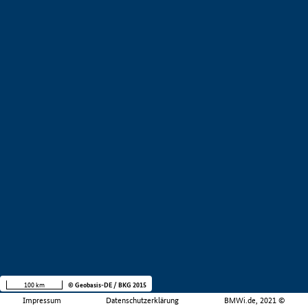
100 km
© Geobasis-DE / BKG 2015
Impressum
Datenschutzerklärung
BMWi.de, 2021 ©