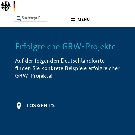
undefined
MENÜ
Erfolgreiche GRW-Projekte
LISTE
Filter
Info
Auf der folgenden Deutschlandkarte
finden Sie konkrete Beispiele erfolgreicher
GRW-Projekte!
LOS GEHT'S