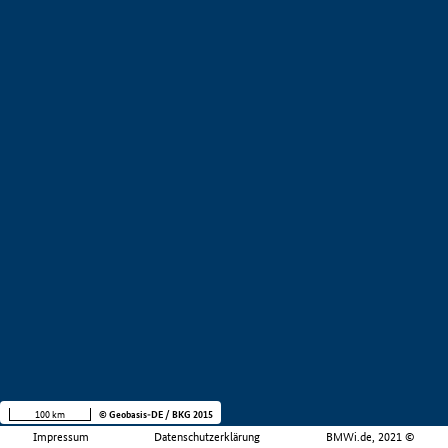
100 km
© Geobasis-DE / BKG 2015
Impressum
Datenschutzerklärung
BMWi.de, 2021 ©