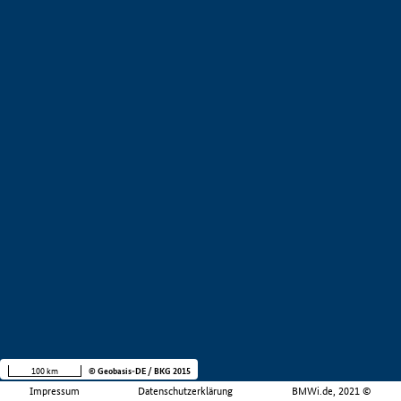
100 km
© Geobasis-DE / BKG 2015
Impressum
Datenschutzerklärung
BMWi.de, 2021 ©