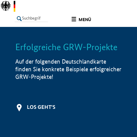
undefined
MENÜ
Erfolgreiche GRW-Projekte
LISTE
Filter
Info
Auf der folgenden Deutschlandkarte
finden Sie konkrete Beispiele erfolgreicher
GRW-Projekte!
LOS GEHT'S