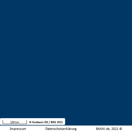
100 km
© Geobasis-DE / BKG 2015
Impressum
Datenschutzerklärung
BMWi.de, 2021 ©