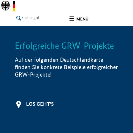
undefined
MENÜ
Erfolgreiche GRW-Projekte
LISTE
Filter
Info
Auf der folgenden Deutschlandkarte
finden Sie konkrete Beispiele erfolgreicher
GRW-Projekte!
LOS GEHT'S