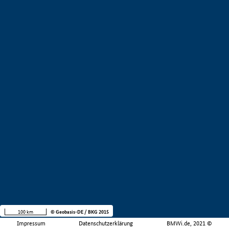
100 km
© Geobasis-DE / BKG 2015
Impressum
Datenschutzerklärung
BMWi.de, 2021 ©