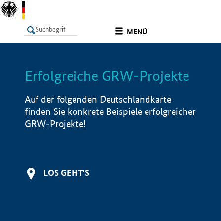
undefined
MENÜ
Erfolgreiche GRW-Projekte
LISTE
Filter
Info
Auf der folgenden Deutschlandkarte
finden Sie konkrete Beispiele erfolgreicher
GRW-Projekte!
LOS GEHT'S