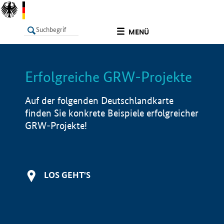
undefined
MENÜ
Erfolgreiche GRW-Projekte
LISTE
Filter
Info
Auf der folgenden Deutschlandkarte
finden Sie konkrete Beispiele erfolgreicher
GRW-Projekte!
LOS GEHT'S