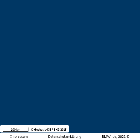
100 km
© Geobasis-DE / BKG 2015
Impressum
Datenschutzerklärung
BMWi.de, 2021 ©