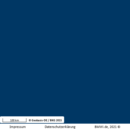
100 km
© Geobasis-DE / BKG 2015
Impressum
Datenschutzerklärung
BMWi.de, 2021 ©