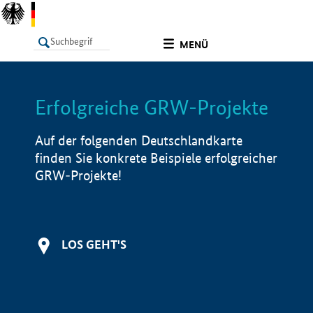
undefined
MENÜ
Erfolgreiche GRW-Projekte
LISTE
Filter
Info
Auf der folgenden Deutschlandkarte
finden Sie konkrete Beispiele erfolgreicher
GRW-Projekte!
LOS GEHT'S