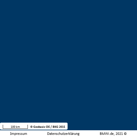
100 km
© Geobasis-DE / BKG 2015
Impressum
Datenschutzerklärung
BMWi.de, 2021 ©