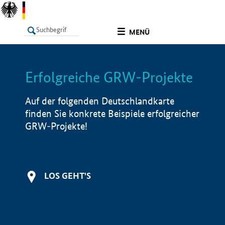
undefined
MENÜ
Erfolgreiche GRW-Projekte
LISTE
Filter
Info
Auf der folgenden Deutschlandkarte
finden Sie konkrete Beispiele erfolgreicher
GRW-Projekte!
LOS GEHT'S