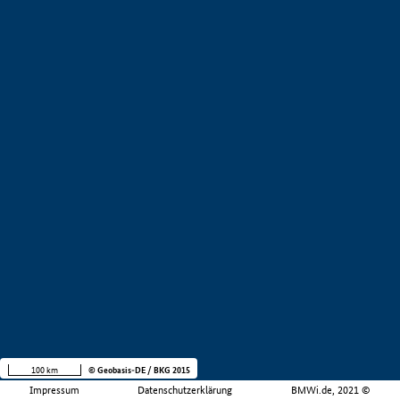
100 km
© Geobasis-DE / BKG 2015
Impressum
Datenschutzerklärung
BMWi.de, 2021 ©