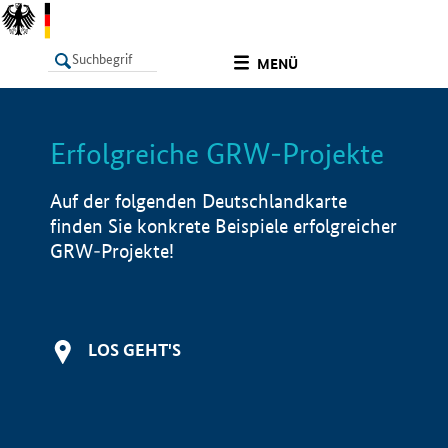
undefined
MENÜ
Erfolgreiche GRW-Projekte
LISTE
Filter
Info
Auf der folgenden Deutschlandkarte
finden Sie konkrete Beispiele erfolgreicher
GRW-Projekte!
LOS GEHT'S