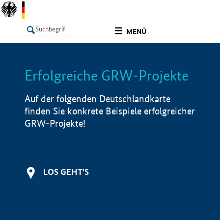
undefined
MENÜ
Erfolgreiche GRW-Projekte
LISTE
Filter
Info
Auf der folgenden Deutschlandkarte
finden Sie konkrete Beispiele erfolgreicher
GRW-Projekte!
LOS GEHT'S