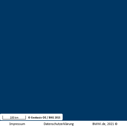
100 km
© Geobasis-DE / BKG 2015
Impressum
Datenschutzerklärung
BMWi.de, 2021 ©