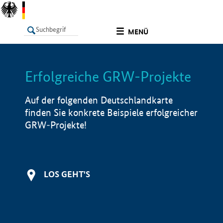
undefined
MENÜ
Erfolgreiche GRW-Projekte
LISTE
Filter
Info
Auf der folgenden Deutschlandkarte
finden Sie konkrete Beispiele erfolgreicher
GRW-Projekte!
LOS GEHT'S