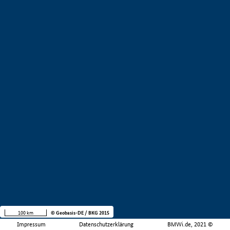
100 km
© Geobasis-DE / BKG 2015
Impressum
Datenschutzerklärung
BMWi.de, 2021 ©