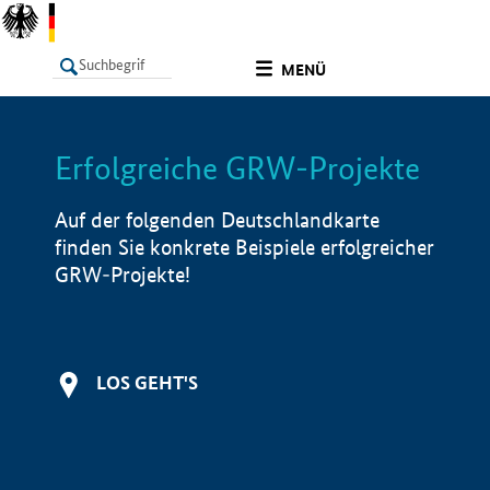
undefined
MENÜ
Erfolgreiche GRW-Projekte
LISTE
Filter
Info
Auf der folgenden Deutschlandkarte
finden Sie konkrete Beispiele erfolgreicher
GRW-Projekte!
LOS GEHT'S