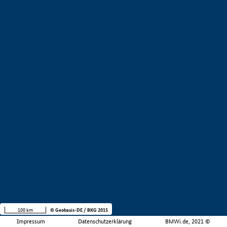
100 km
© Geobasis-DE / BKG 2015
Impressum
Datenschutzerklärung
BMWi.de, 2021 ©