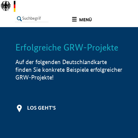
undefined
MENÜ
Erfolgreiche GRW-Projekte
LISTE
Filter
Info
Auf der folgenden Deutschlandkarte
finden Sie konkrete Beispiele erfolgreicher
GRW-Projekte!
LOS GEHT'S