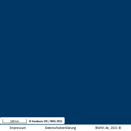
100 km
© Geobasis-DE / BKG 2015
Impressum
Datenschutzerklärung
BMWi.de, 2021 ©