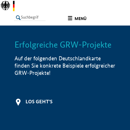
undefined
MENÜ
Erfolgreiche GRW-Projekte
LISTE
Filter
Info
Auf der folgenden Deutschlandkarte
finden Sie konkrete Beispiele erfolgreicher
GRW-Projekte!
LOS GEHT'S