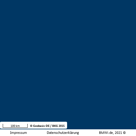
100 km
© Geobasis-DE / BKG 2015
Impressum
Datenschutzerklärung
BMWi.de, 2021 ©