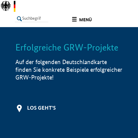
undefined
MENÜ
Erfolgreiche GRW-Projekte
LISTE
Filter
Info
Auf der folgenden Deutschlandkarte
finden Sie konkrete Beispiele erfolgreicher
GRW-Projekte!
LOS GEHT'S