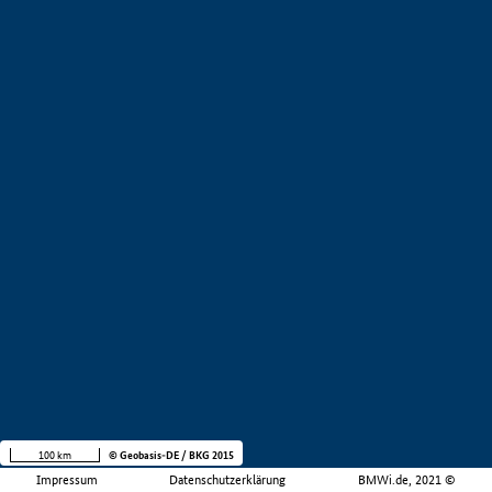
100 km
© Geobasis-DE / BKG 2015
Impressum
Datenschutzerklärung
BMWi.de, 2021 ©