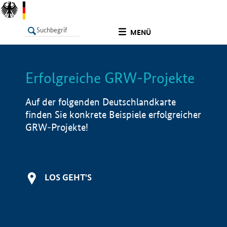
undefined
MENÜ
Erfolgreiche GRW-Projekte
LISTE
Filter
Info
Auf der folgenden Deutschlandkarte
finden Sie konkrete Beispiele erfolgreicher
GRW-Projekte!
LOS GEHT'S