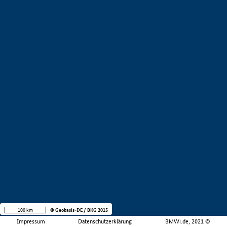
100 km
© Geobasis-DE / BKG 2015
Impressum
Datenschutzerklärung
BMWi.de, 2021 ©