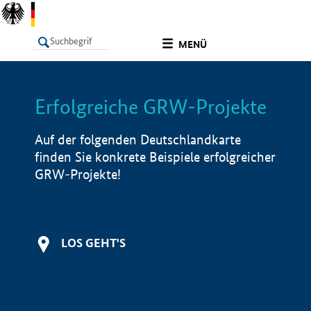
undefined
MENÜ
Erfolgreiche GRW-Projekte
LISTE
Filter
Info
Auf der folgenden Deutschlandkarte
finden Sie konkrete Beispiele erfolgreicher
GRW-Projekte!
LOS GEHT'S