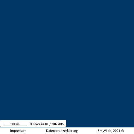
100 km
© Geobasis-DE / BKG 2015
Impressum
Datenschutzerklärung
BMWi.de, 2021 ©