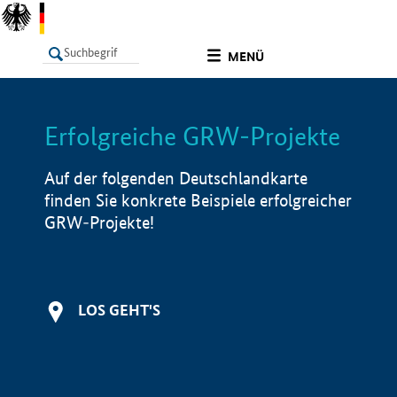
undefined
MENÜ
Erfolgreiche GRW-Projekte
LISTE
Filter
Info
Auf der folgenden Deutschlandkarte
finden Sie konkrete Beispiele erfolgreicher
GRW-Projekte!
LOS GEHT'S