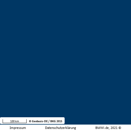
100 km
© Geobasis-DE / BKG 2015
Impressum
Datenschutzerklärung
BMWi.de, 2021 ©