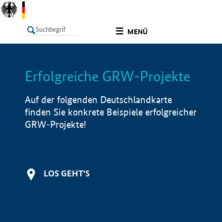
undefined
MENÜ
Erfolgreiche GRW-Projekte
LISTE
Filter
Info
Auf der folgenden Deutschlandkarte
finden Sie konkrete Beispiele erfolgreicher
GRW-Projekte!
LOS GEHT'S