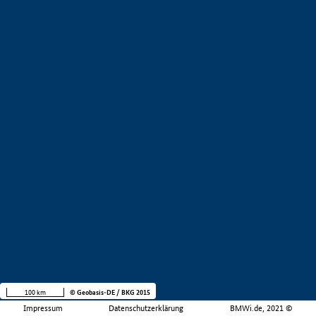
100 km
© Geobasis-DE / BKG 2015
Impressum
Datenschutzerklärung
BMWi.de, 2021 ©